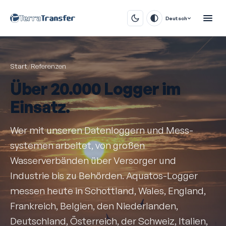
Deutsch
Start
/
Referenzen
Über
20.000 Logger
im
Einsatz.
Wer mit unseren Datenloggern und Mess­
systemen arbeitet, von großen
Wasserverbänden über Versorger und
Industrie bis zu Behörden. Aquatos-Logger
messen heute in Schottland, Wales, England,
Frankreich, Belgien, den Niederlanden,
Deutschland, Österreich, der Schweiz, Italien,