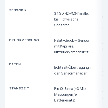
SENSORIK
Druc
24 SDI-12-V1.3-Kanäle,
Zäh
bis 4 physische
Tem
Sensoren
Mes
DRUCKMESSUNG
Relativdruck — Sensor
Rela
mit Kapillare,
luf
luftdruckkompensiert
DATEN
250
Echtzeit-Übertragung in
Spe
den Sensormanager
per
STANDZEIT
Bis 10 Jahre (>3 Mio.
Bis 
Messungen je
sel
Batteriesatz)