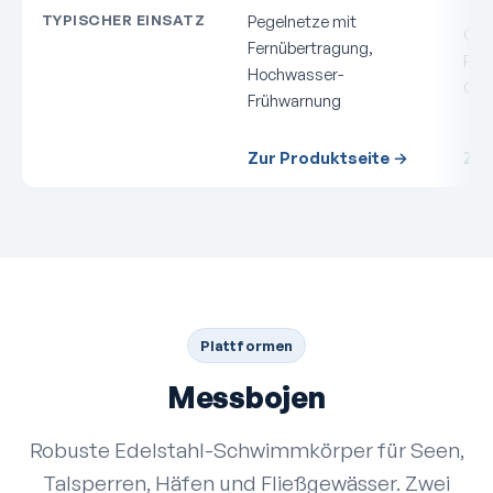
TYPISCHER EINSATZ
Pegelnetze mit
Gru
Fernübertragung,
Peg
Hochwasser-
Ort
Frühwarnung
Zur Produktseite →
Zur
Plattformen
Messbojen
Robuste Edelstahl-Schwimmkörper für Seen,
Talsperren, Häfen und Fließgewässer. Zwei