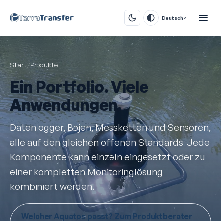
Deutsch
Start
/
Produkte
Ein Portfolio. Viele
Anwendungen.
Datenlogger, Bojen, Messketten und Sensoren,
alle auf den gleichen offenen Standards. Jede
Komponente kann einzeln eingesetzt oder zu
einer kompletten Monitoring­lösung
kombiniert werden.
Welcher Aquatos passt? Zum Produktberater