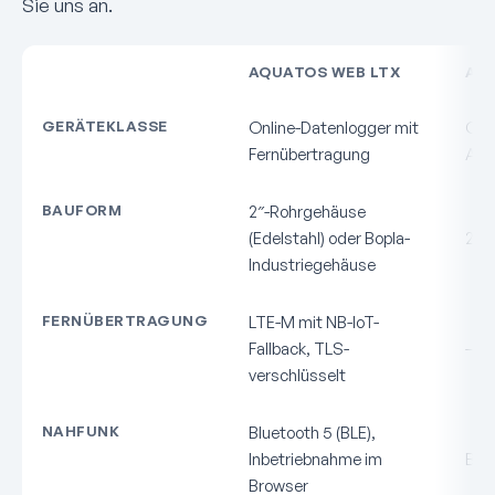
Sie uns an.
AQUATOS WEB LTX
AQU
GERÄTEKLASSE
Online-Datenlogger mit
Offl
Fernübertragung
Aus
BAUFORM
2″-Rohrgehäuse
(Edelstahl) oder Bopla-
2″-
Industriegehäuse
FERNÜBERTRAGUNG
LTE-M mit NB-IoT-
Fallback, TLS-
–
verschlüsselt
NAHFUNK
Bluetooth 5 (BLE),
Inbetriebnahme im
Blu
Browser