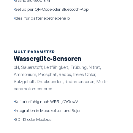
Standard 9600 8N1
Setup per QR-Code oder Bluetooth-App
Ideal für batteriebetriebene IoT
MULTIPARAMETER
Wassergüte-Sensoren
pH, Sauerstoff, Leitfähigkeit, Trübung, Nitrat,
Ammonium, Phosphat, Redox, freies Chlor,
Salzgehalt. Drucksonden, Radarsensoren, Multi­
parameter­sensoren.
Kalibrierfähig nach WRRL/OGewV
Integration in Messketten und Bojen
SDI-12 oder Modbus