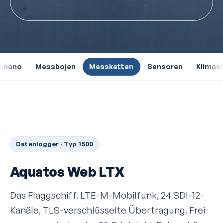
↓
s nano
Messbojen
Messketten
Sensoren
Klimas
Datenlogger · Typ 1500
Aquatos Web LTX
Das Flaggschiff. LTE-M-Mobilfunk, 24 SDI-12-
Kanäle, TLS-verschlüsselte Übertragung. Frei