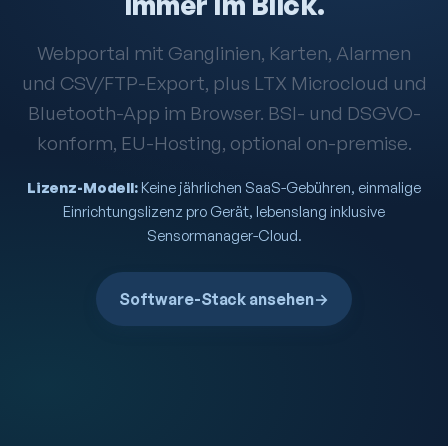
immer im Blick.
Webportal mit Ganglinien, Karten, Alarmen
und CSV/FTP-Export, plus LTX Microcloud und
Bluetooth-App im Browser. BSI- und DSGVO-
konform, EU-Hosting, optional on-premise.
Lizenz-Modell:
Keine jährlichen SaaS-Gebühren, einmalige
Einrichtungslizenz pro Gerät, lebenslang inklusive
Sensormanager-Cloud.
Software-Stack ansehen
→