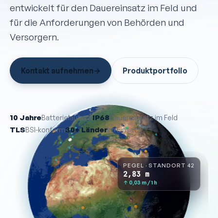
entwickelt für den Dauer­einsatz im Feld und
für die Anforderungen von Behörden und
Versorgern.
Kontakt aufnehmen
→
Produktportfolio
10 Jahre
IP68
Batterielaufzeit
Dauereinsatz im Feld
TLS
30+ Länder
BSI-konform
im Einsatz
PEGEL · STANDORT 42
2,84
m
↑ 0,04 m / 1 h