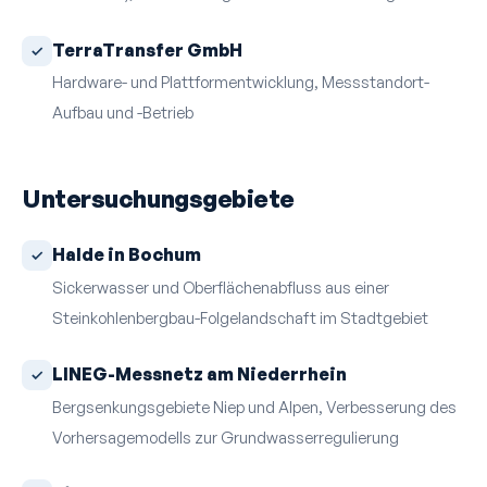
TerraTransfer GmbH
Hardware- und Plattform­entwicklung, Mess­standort-
Aufbau und -Betrieb
Untersuchungsgebiete
Halde in Bochum
Sickerwasser und Oberflächen­abfluss aus einer
Steinkohlenbergbau-Folgelandschaft im Stadt­gebiet
LINEG-Messnetz am Niederrhein
Bergsenkungsgebiete Niep und Alpen, Verbesserung des
Vorhersage­modells zur Grundwasser­regulierung