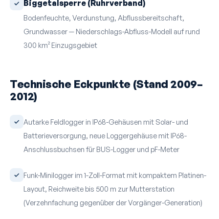
Biggetalsperre (Ruhrverband)
Bodenfeuchte, Verdunstung, Abfluss­bereitschaft,
Grundwasser — Niederschlags-Abfluss-Modell auf rund
300 km² Einzugs­gebiet
Technische Eckpunkte (Stand 2009–
2012)
Autarke Feldlogger in IP68-Gehäusen mit Solar- und
Batterie­versorgung, neue Loggergehäuse mit IP68-
Anschluss­buchsen für BUS-Logger und pF-Meter
Funk-Minilogger im 1-Zoll-Format mit kompaktem Platinen-
Layout, Reichweite bis 500 m zur Mutterstation
(Verzehnfachung gegenüber der Vorgänger-Generation)