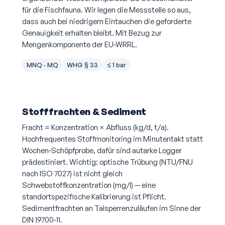
für die Fischfauna. Wir legen die Messstelle so aus,
dass auch bei niedrigem Eintauchen die geforderte
Genauigkeit erhalten bleibt. Mit Bezug zur
Mengenkomponente der EU-WRRL.
MNQ · MQ
WHG § 33
≤ 1 bar
Stofffrachten & Sediment
Fracht = Konzentration × Abfluss (kg/d, t/a).
Hochfrequentes Stoffmonitoring im Minutentakt statt
Wochen-Schöpfprobe, dafür sind autarke Logger
prädestiniert. Wichtig: optische Trübung (NTU/FNU
nach ISO 7027) ist nicht gleich
Schwebstoffkonzentration (mg/l) — eine
standortspezifische Kalibrierung ist Pflicht.
Sedimentfrachten an Talsperrenzuläufen im Sinne der
DIN 19700-11.