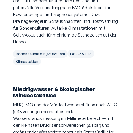
cm), Lufttemperatur über dem Bestand und
potenzielle Verdunstung nach FAO-56 als Input für
Bewässerungs- und Prognosesysteme. Dazu
Drainage-Pegel in Schauschächten und Frostwarnung
für Sonderkulturen. Autarke Klimastationen mit
Solar/Akku, auch für mehrjährige Standzeiten auf der
Fläche.
Bodenfeuchte 10/30/60 cm
FAO-56 ETo
Klimastation
Niedrigwasser & ökologischer
Mindestabfluss
MNQ, MQ und der Mindestwasserabfluss nach WHG
§ 33 verlangen hochauflösende
Wasserstandsmessung im Millimeterbereich — mit
den kleinsten Drucksensor-Bereichen (≤ 1 bar) und
ergänzender Wassertemperatur als Stressindikator