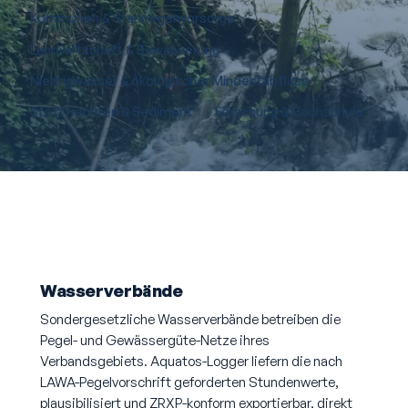
Kommunen & Starkregenvorsorge
Landwirtschaft & Bewässerung
Niedrigwasser & ökologischer Mindestabfluss
Stofffrachten & Sediment
Forschung & Hochschule
Wasserverbände
Sondergesetzliche Wasserverbände betreiben die
Pegel- und Gewässergüte-Netze ihres
Verbandsgebiets. Aquatos-Logger liefern die nach
LAWA-Pegelvorschrift geforderten Stundenwerte,
plausibilisiert und ZRXP-konform exportierbar, direkt