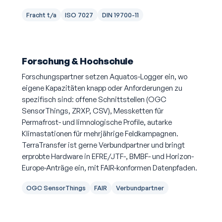
Fracht t/a
ISO 7027
DIN 19700-11
Forschung & Hochschule
Forschungspartner setzen Aquatos-Logger ein, wo
eigene Kapazitäten knapp oder Anforderungen zu
spezifisch sind: offene Schnittstellen (OGC
SensorThings, ZRXP, CSV), Messketten für
Permafrost- und limnologische Profile, autarke
Klimastationen für mehrjährige Feldkampagnen.
TerraTransfer ist gerne Verbundpartner und bringt
erprobte Hardware in EFRE/JTF-, BMBF- und Horizon-
Europe-Anträge ein, mit FAIR-konformen Datenpfaden.
OGC SensorThings
FAIR
Verbundpartner