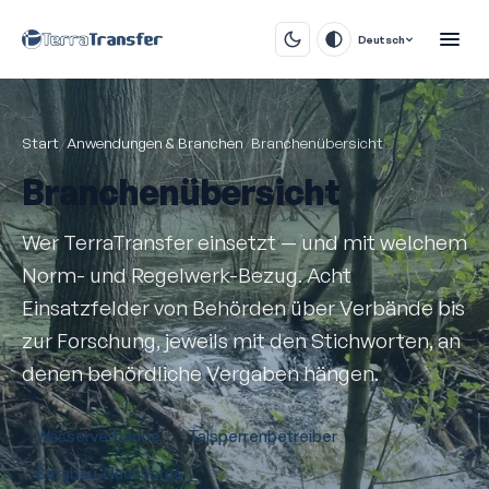
Deutsch
Start
/
Anwendungen & Branchen
/
Branchenübersicht
Branchenübersicht
Wer TerraTransfer einsetzt — und mit welchem
Norm- und Regelwerk-Bezug. Acht
Einsatzfelder von Behörden über Verbände bis
zur Forschung, jeweils mit den Stichworten, an
denen behördliche Vergaben hängen.
Wasserverbände
Talsperrenbetreiber
Bergbau-Nachsorge