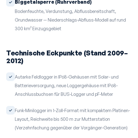
Biggetalsperre (Ruhrverband)
Bodenfeuchte, Verdunstung, Abfluss­bereitschaft,
Grundwasser — Niederschlags-Abfluss-Modell auf rund
300 km² Einzugs­gebiet
Technische Eckpunkte (Stand 2009–
2012)
Autarke Feldlogger in IP68-Gehäusen mit Solar- und
Batterie­versorgung, neue Loggergehäuse mit IP68-
Anschluss­buchsen für BUS-Logger und pF-Meter
Funk-Minilogger im 1-Zoll-Format mit kompaktem Platinen-
Layout, Reichweite bis 500 m zur Mutterstation
(Verzehnfachung gegenüber der Vorgänger-Generation)