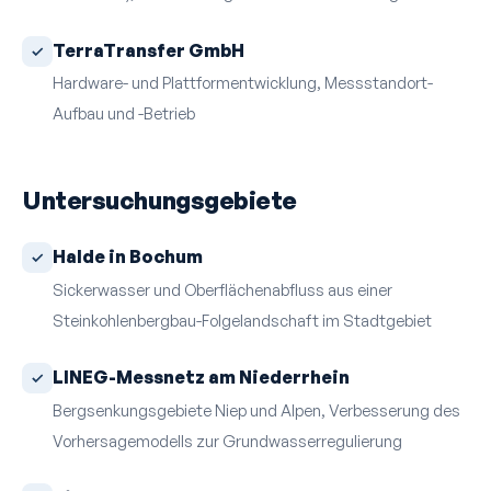
TerraTransfer GmbH
Hardware- und Plattform­entwicklung, Mess­standort-
Aufbau und -Betrieb
Untersuchungsgebiete
Halde in Bochum
Sickerwasser und Oberflächen­abfluss aus einer
Steinkohlenbergbau-Folgelandschaft im Stadt­gebiet
LINEG-Messnetz am Niederrhein
Bergsenkungsgebiete Niep und Alpen, Verbesserung des
Vorhersage­modells zur Grundwasser­regulierung