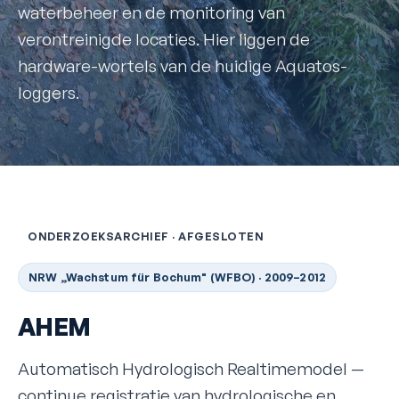
waterbeheer en de monitoring van
verontreinigde locaties. Hier liggen de
hardware-wortels van de huidige Aquatos-
loggers.
ONDERZOEKSARCHIEF · AFGESLOTEN
NRW „Wachstum für Bochum" (WFBO) · 2009–2012
AHEM
Automatisch Hydrologisch Realtimemodel —
continue registratie van hydrologische en