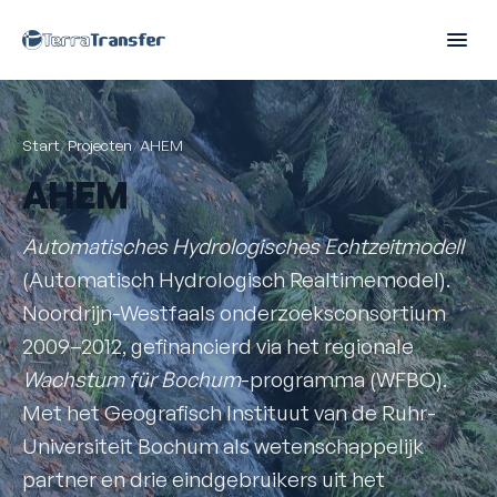
Start
/
Projecten
/
AHEM
AHEM
Automatisches Hydrologisches Echtzeitmodell
(Automatisch Hydrologisch Realtimemodel).
Noordrijn-Westfaals onderzoeksconsortium
2009–2012, gefinancierd via het regionale
Wachstum für Bochum
-programma (WFBO).
Met het Geografisch Instituut van de Ruhr-
Universiteit Bochum als wetenschappelijk
partner en drie eindgebruikers uit het