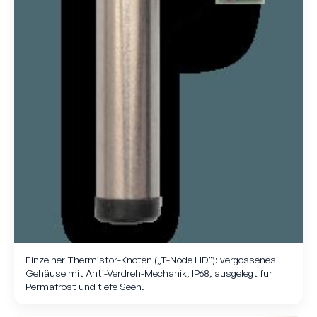
Einzelner Thermistor-Knoten („T-Node HD"): vergossenes
Gehäuse mit Anti-Verdreh-Mechanik, IP68, ausgelegt für
Permafrost und tiefe Seen.