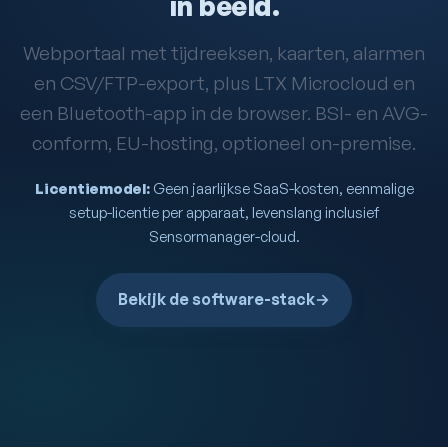
in beeld.
Webportaal met tijdreeksen, kaarten, alarmen
en CSV/FTP-export, plus LTX Microcloud en
een Bluetooth-app in de browser. BSI- en AVG-
conform, EU-hosting, optioneel on-premise.
Licentiemodel:
Geen jaarlijkse SaaS-kosten, eenmalige
setup-licentie per apparaat, levenslang inclusief
Sensormanager-cloud.
Bekijk de software-stack
→