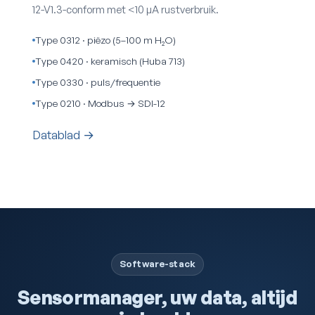
12-V1.3-conform met <10 µA rustverbruik.
Type 0312 · piëzo (5–100 m H₂O)
Type 0420 · keramisch (Huba 713)
Type 0330 · puls/frequentie
Type 0210 · Modbus → SDI-12
Datablad →
Software-stack
Sensormanager, uw data, altijd