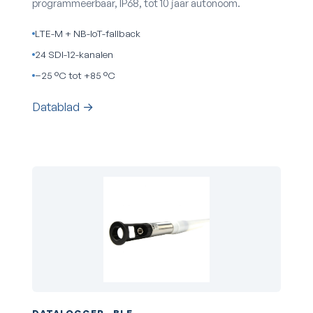
programmeerbaar, IP68, tot 10 jaar autonoom.
LTE-M + NB-IoT-fallback
24 SDI-12-kanalen
−25 °C tot +85 °C
Datablad →
DATALOGGER · BLE