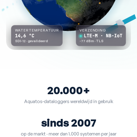
WATERTEMPERATUUR
VERZENDING
14,6
°C
LTE-M · NB-IoT
SDI-12 · gevalideerd
-75 dBm
· TLS
20.000+
Aquatos-dataloggers wereldwijd in gebruik
sinds 2007
op de markt · meer dan 1.000 systemen per jaar