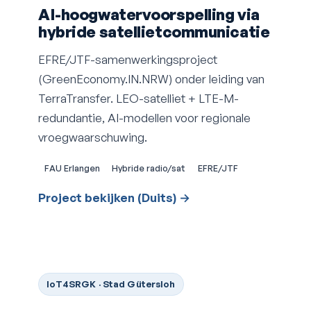
AI-hoogwatervoorspelling via
hybride satellietcommunicatie
EFRE/JTF-samenwerkingsproject
(GreenEconomy.IN.NRW) onder leiding van
TerraTransfer. LEO-satelliet + LTE-M-
redundantie, AI-modellen voor regionale
vroegwaarschuwing.
FAU Erlangen
Hybride radio/sat
EFRE/JTF
Project bekijken (Duits) →
IoT4SRGK · Stad Gütersloh