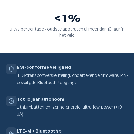
< 1 %
uitvalpercentage · oudste apparaten al meer dan 10 jaar in
het veld
BSI-conforme veiligheid
TLS-transportversleuteling, ondertekende firmware, PIN-
beveiligde Bluetooth-toegang.
Tot 10 jaar autonoom
Lithiumbatterijen, zonne-energie, ultra-low-power (<10
µA).
LTE-M + Bluetooth 5