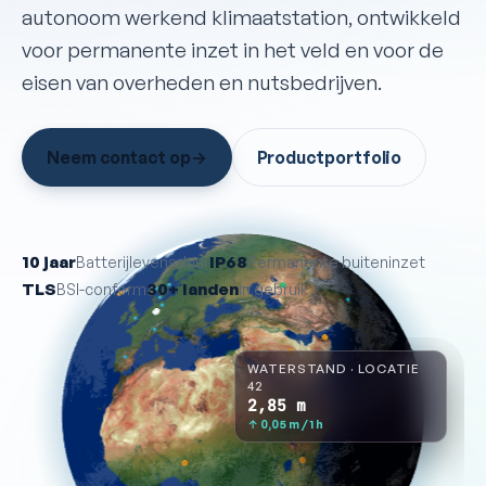
autonoom werkend klimaatstation, ontwikkeld
voor permanente inzet in het veld en voor de
eisen van overheden en nutsbedrijven.
Neem contact op
→
Productportfolio
10 jaar
IP68
Batterijlevensduur
Permanente buiteninzet
TLS
30+ landen
BSI-conform
in gebruik
WATERSTAND · LOCATIE
42
2,86
m
↑ 0,06 m / 1 h