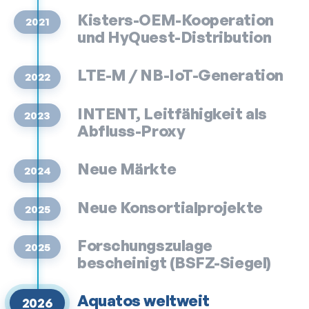
Kisters-OEM-Kooperation
2021
und HyQuest-Distribution
LTE-M / NB-IoT-Generation
2022
INTENT, Leitfähigkeit als
2023
Abfluss-Proxy
Neue Märkte
2024
Neue Konsortial­projekte
2025
Forschungszulage
2025
bescheinigt (BSFZ-Siegel)
Aquatos weltweit
2026