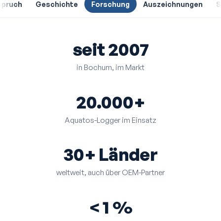
spruch
Geschichte
Forschung
Auszeichnungen
S
seit 2007
in Bochum, im Markt
20.000+
Aquatos-Logger im Einsatz
30+ Länder
weltweit, auch über OEM-Partner
< 1 %