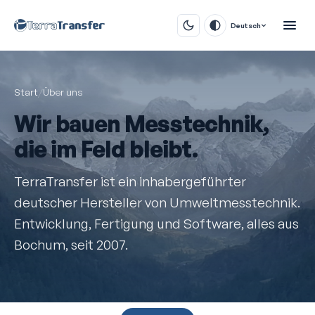
Deutsch
Start
/
Über uns
Wir bauen Mess­technik,
die im Feld bleibt.
TerraTransfer ist ein inhaber­geführter
deutscher Hersteller von Umweltmess­technik.
Entwicklung, Fertigung und Software, alles aus
Bochum, seit 2007.