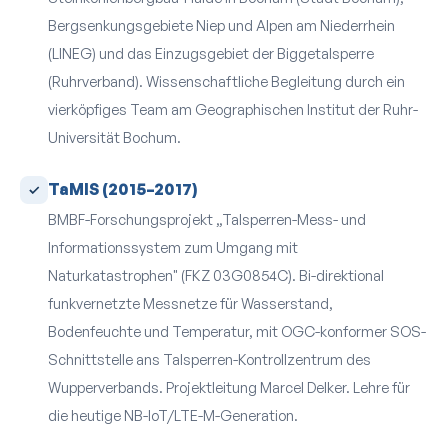
Bergsenkungs­gebiete Niep und Alpen am Niederrhein
(LINEG) und das Einzugsgebiet der Biggetalsperre
(Ruhrverband). Wissenschaftliche Begleitung durch ein
vier­köpfiges Team am Geographischen Institut der Ruhr-
Universität Bochum.
TaMIS (2015–2017)
BMBF-Forschungsprojekt „Talsperren-Mess- und
Informations­system zum Umgang mit
Naturkatastrophen" (FKZ 03G0854C). Bi-direktional
funkvernetzte Mess­netze für Wasserstand,
Bodenfeuchte und Temperatur, mit OGC-konformer SOS-
Schnittstelle ans Talsperren-Kontroll­zentrum des
Wupperverbands. Projektleitung Marcel Delker. Lehre für
die heutige NB-IoT/LTE-M-Generation.