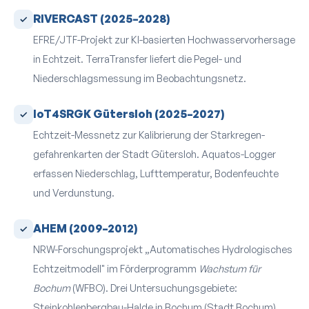
RIVERCAST (2025–2028)
EFRE/JTF-Projekt zur KI-basierten Hochwasser­vorhersage
in Echtzeit. TerraTransfer liefert die Pegel- und
Niederschlags­messung im Beobachtungs­netz.
IoT4SRGK Gütersloh (2025–2027)
Echtzeit-Mess­netz zur Kalibrierung der Starkregen­
gefahren­karten der Stadt Gütersloh. Aquatos-Logger
erfassen Niederschlag, Lufttemperatur, Bodenfeuchte
und Verdunstung.
AHEM (2009–2012)
NRW-Forschungsprojekt „Automatisches Hydrologisches
Echtzeitmodell" im Förderprogramm
Wachstum für
Bochum
(WFBO). Drei Untersuchungs­gebiete:
Steinkohlenbergbau-Halde in Bochum (Stadt Bochum),