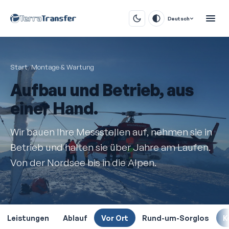
Deutsch
Start
/
Montage & Wartung
Aufbau und Betrieb, aus
einer Hand.
Wir bauen Ihre Mess­stellen auf, nehmen sie in
Betrieb und halten sie über Jahre am Laufen.
Von der Nordsee bis in die Alpen.
Leistungen
Ablauf
Vor Ort
Rund-um-Sorglos
K