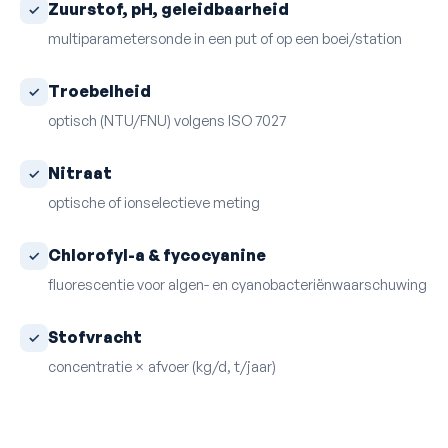
Zuurstof, pH, geleidbaarheid
multiparametersonde in een put of op een boei/station
Troebelheid
optisch (NTU/FNU) volgens ISO 7027
Nitraat
optische of ionselectieve meting
Chlorofyl-a & fycocyanine
fluorescentie voor algen- en cyanobacteriënwaarschuwing
Stofvracht
concentratie × afvoer (kg/d, t/jaar)