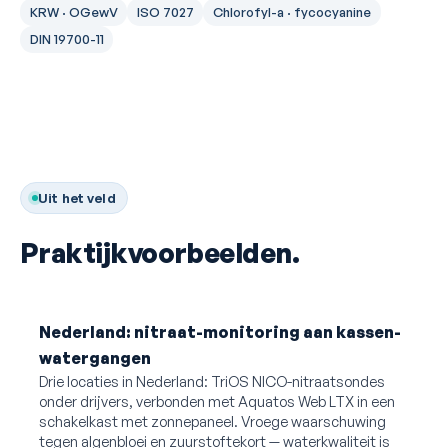
KRW · OGewV
ISO 7027
Chlorofyl-a · fycocyanine
DIN 19700-11
Uit het veld
Praktijkvoorbeelden.
Nederland: nitraat-monitoring aan kassen-
watergangen
Drie locaties in Nederland: TriOS NICO-nitraatsondes
onder drijvers, verbonden met Aquatos Web LTX in een
schakelkast met zonnepaneel. Vroege waarschuwing
tegen algenbloei en zuurstoftekort — waterkwaliteit is