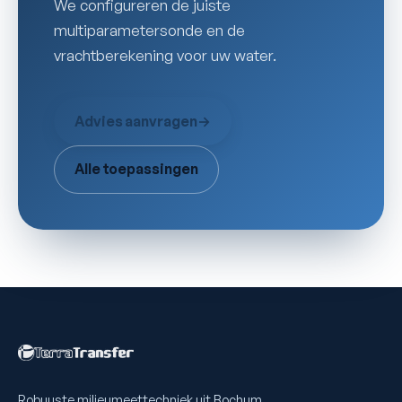
We configureren de juiste
multiparametersonde en de
vrachtberekening voor uw water.
Advies aanvragen
→
Alle toepassingen
Robuuste milieumeettechniek uit Bochum.