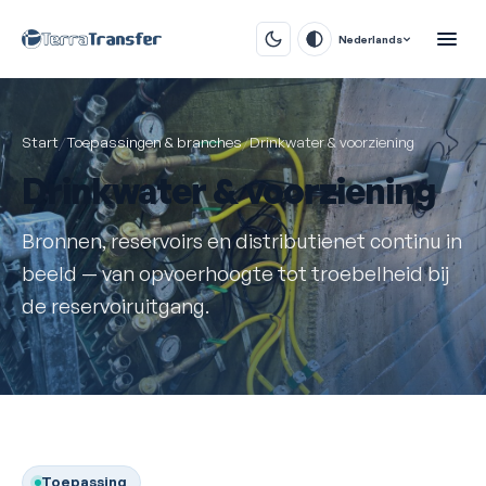
Nederlands
Start
/
Toepassingen & branches
/
Drinkwater & voorziening
Drinkwater & voorziening
Bronnen, reservoirs en distributienet continu in
beeld — van opvoerhoogte tot troebelheid bij
de reservoiruitgang.
Toepassing