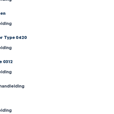
ten
eiding
or Type 0420
eiding
e 0312
eiding
ehandleiding
eiding