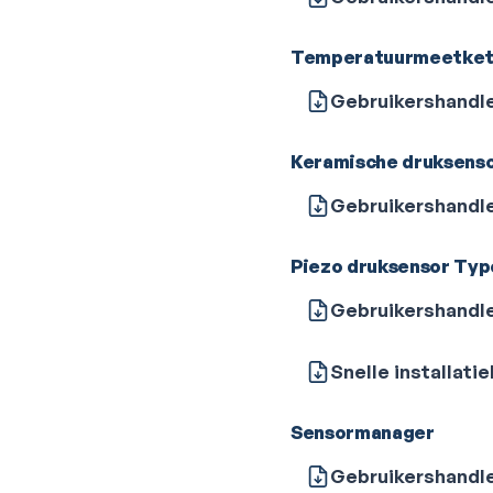
Temperatuurmeetke
Gebruikershandl
Keramische druksens
Gebruikershandl
Piezo druksensor Typ
Gebruikershandl
Snelle installati
Sensormanager
Gebruikershandl