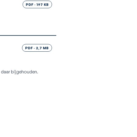
PDF · 197 KB
PDF · 2,7 MB
 daar bijgehouden.