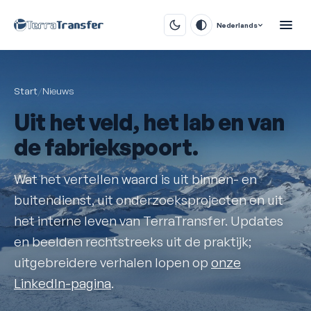
Nederlands
Start
/
Nieuws
Uit het
veld
, het lab en van
de fabriekspoort.
Wat het vertellen waard is uit binnen- en
buitendienst, uit onderzoeksprojecten en uit
het interne leven van TerraTransfer. Updates
en beelden rechtstreeks uit de praktijk;
uitgebreidere verhalen lopen op
onze
LinkedIn-pagina
.