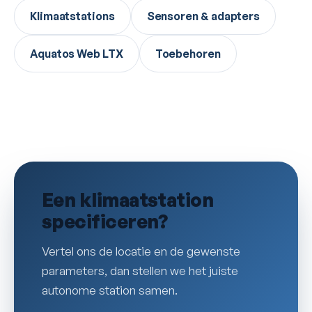
Klimaatstations
Sensoren & adapters
Aquatos Web LTX
Toebehoren
Een klimaatstation
specificeren?
Vertel ons de locatie en de gewenste
parameters, dan stellen we het juiste
autonome station samen.