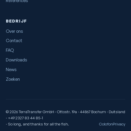
Referenties
BEDRIJF
Over ons
Contact
FAQ
Downloads
News
Zoeken
© 2026 TerraTransfer GmbH · Ottostr. 19a · 44867 Bochum · Duitsland
· +49 2327 83 44 85-1
· So long, and thanks for all the fish.
Colofon
Privacy