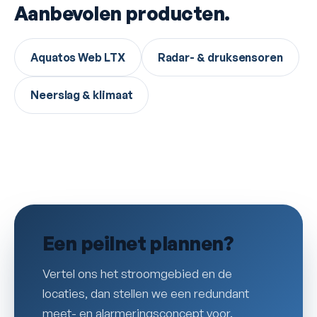
Aanbevolen producten.
Aquatos Web LTX
Radar- & druksensoren
Neerslag & klimaat
Een peilnet plannen?
Vertel ons het stroomgebied en de
locaties, dan stellen we een redundant
meet- en alarmeringsconcept voor.