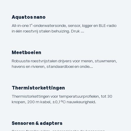
Aquatos nano
All-in-one 1″-onderwatersonde, sensor, logger en BLE-radio
in één roestvrij stalen behuizing. Druk …
Meetboeien
Robuuste roestvrijstalen drijvers voor meren, stuwmeren,
havens en rivieren, standaardboei en ondie…
Thermistorkettingen
Thermistorkettingen voor temperatuurprofielen, tot 30
knopen, 200 m kabel, ±0,1 °C nauwkeurigheid.
Sensoren & adapters