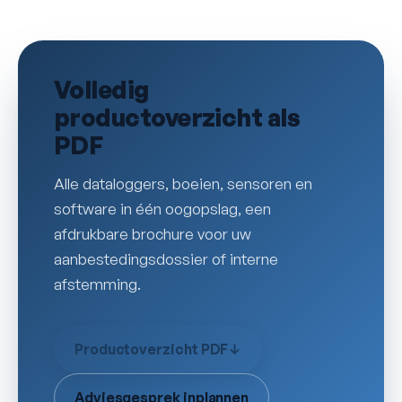
Volledig
productoverzicht als
PDF
Alle dataloggers, boeien, sensoren en
software in één oogopslag, een
afdrukbare brochure voor uw
aanbestedingsdossier of interne
afstemming.
Productoverzicht PDF
↓
Adviesgesprek inplannen