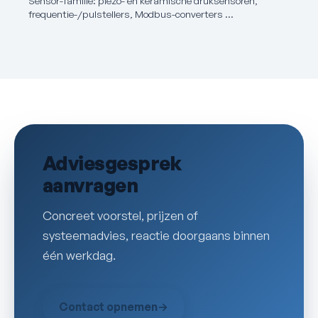
Sensor-familie: piëzo- en keramische druksensoren,
frequentie-/pulstellers, Modbus-converters …
Adviesgesprek
aanvragen
Concreet voorstel, prijzen of
systeemadvies, reactie doorgaans binnen
één werkdag.
Contact opnemen
→