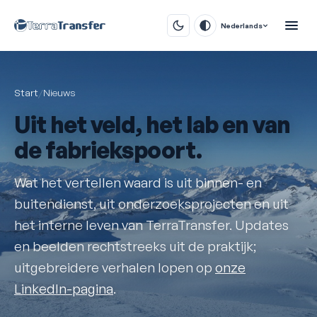
Nederlands
Start
/
Nieuws
Uit het
veld
, het lab en van
de fabriekspoort.
Wat het vertellen waard is uit binnen- en
buitendienst, uit onderzoeksprojecten en uit
het interne leven van TerraTransfer. Updates
en beelden rechtstreeks uit de praktijk;
uitgebreidere verhalen lopen op
onze
LinkedIn-pagina
.